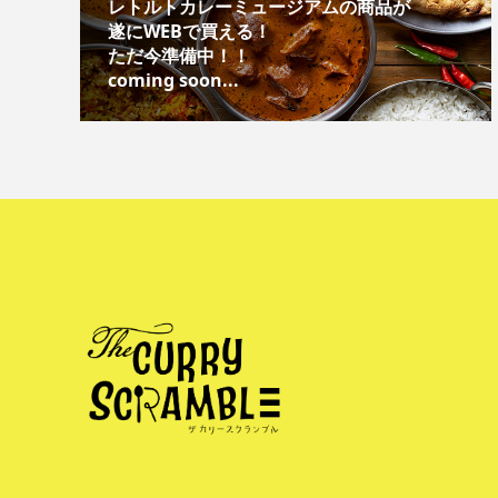
レトルトカレーミュージアムの商品が
遂にWEBで買える！
ただ今準備中！！
coming soon...