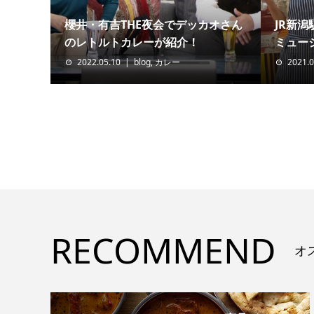
櫻井・有吉THE夜会でデッカオさん
JR新
のレトルトカレーが紹介！
ミュージ
2022.05.10
blog
,
カレー
2021.0
RECOMMEND
オ