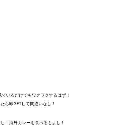
、見ているだけでもワクワクするはず！
たら即GETして間違いなし！
よし！海外カレーを食べるもよし！