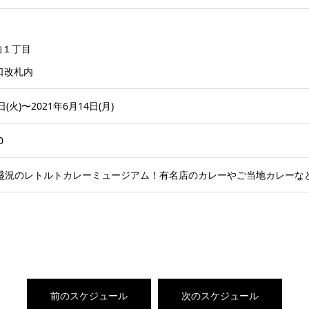
柏１丁目
央口改札内
日(火)〜2021年6月14日(月)
0
大盛況のレトルトカレーミュージアム！有名店のカレーやご当地カレーな
前のスケジュール
次のスケジュール