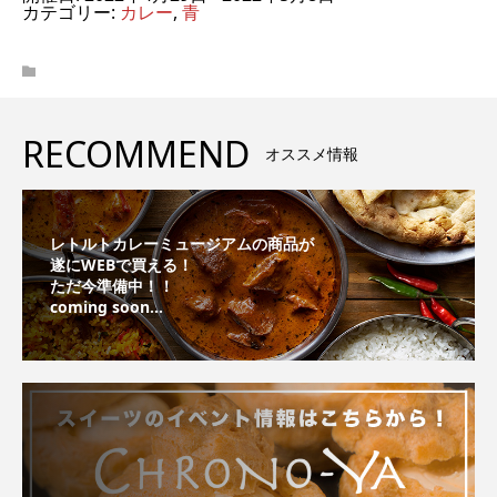
カテゴリー:
カレー
,
青
RECOMMEND
オススメ情報
レトルトカレーミュージアムの商品が
遂にWEBで買える！
ただ今準備中！！
coming soon...