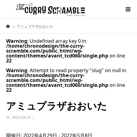
アミュプラザおおいた
Warning
: Undefined array key 0 in
/home/chronodesign/the-curry-
scramble.com/public_html/wp-
content/themes/avant_tcd060/single.php
on line
22
Warning
: Attempt to read property "slug" on null in
/home/chronodesign/the-curry-
scramble.com/public_html/wp-
content/themes/avant_tcd060/single.php
on line
22
アミュプラザおおいた
2022.04.22
開催日: 2022年4月29日 - 2022年5月8日