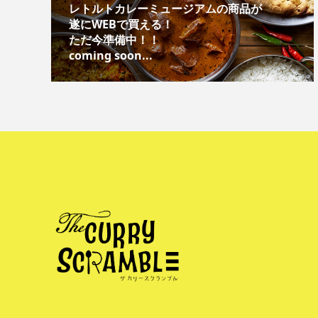
レトルトカレーミュージアムの商品が
遂にWEBで買える！
ただ今準備中！！
coming soon...