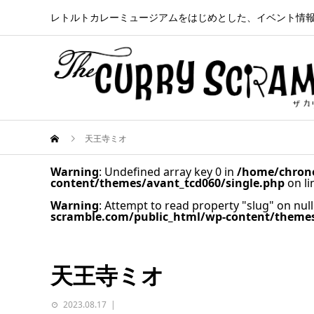
レトルトカレーミュージアムをはじめとした、イベント情
天王寺ミオ
Warning
: Undefined array key 0 in
/home/chrono
content/themes/avant_tcd060/single.php
on l
Warning
: Attempt to read property "slug" on null
scramble.com/public_html/wp-content/themes
天王寺ミオ
2023.08.17