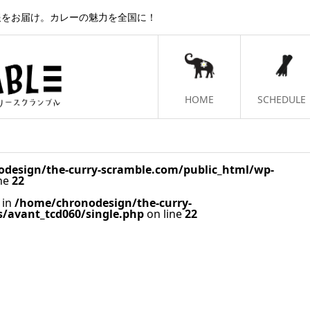
報をお届け。カレーの魅力を全国に！
HOME
SCHEDULE
design/the-curry-scramble.com/public_html/wp-
ine
22
 in
/home/chronodesign/the-curry-
/avant_tcd060/single.php
on line
22