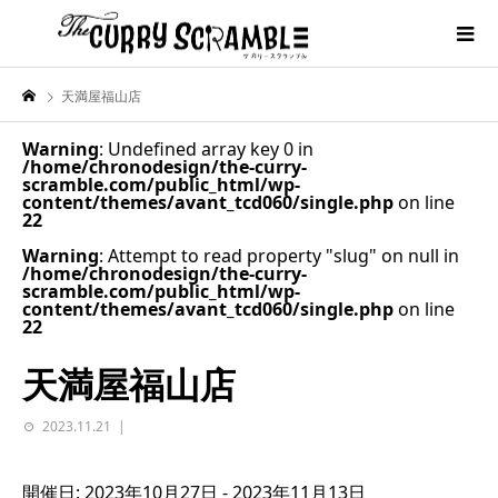
天満屋福山店
Warning
: Undefined array key 0 in
/home/chronodesign/the-curry-
scramble.com/public_html/wp-
content/themes/avant_tcd060/single.php
on line
22
Warning
: Attempt to read property "slug" on null in
/home/chronodesign/the-curry-
scramble.com/public_html/wp-
content/themes/avant_tcd060/single.php
on line
22
天満屋福山店
2023.11.21
開催日: 2023年10月27日 - 2023年11月13日