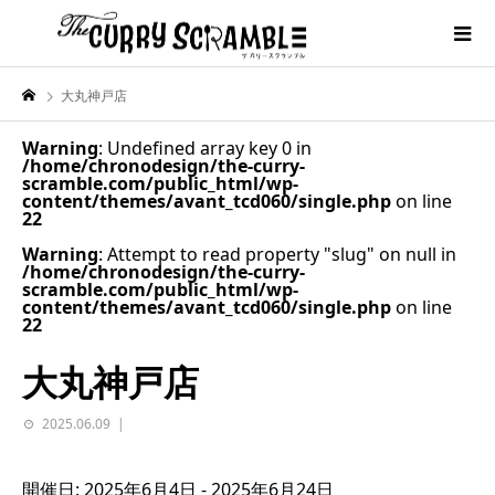
大丸神戸店
Warning
: Undefined array key 0 in
/home/chronodesign/the-curry-
scramble.com/public_html/wp-
content/themes/avant_tcd060/single.php
on line
22
Warning
: Attempt to read property "slug" on null in
/home/chronodesign/the-curry-
scramble.com/public_html/wp-
content/themes/avant_tcd060/single.php
on line
22
大丸神戸店
2025.06.09
開催日: 2025年6月4日 - 2025年6月24日