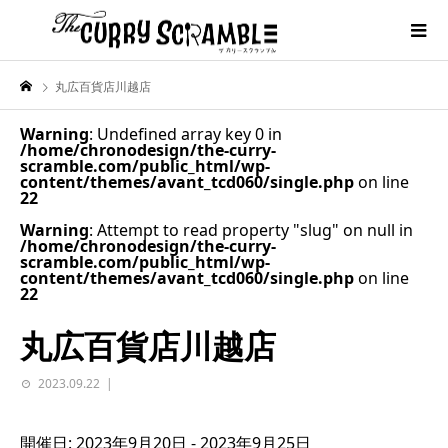
丸広百貨店川越店
Warning
: Undefined array key 0 in
/home/chronodesign/the-curry-
scramble.com/public_html/wp-
content/themes/avant_tcd060/single.php
on line
22
Warning
: Attempt to read property "slug" on null in
/home/chronodesign/the-curry-
scramble.com/public_html/wp-
content/themes/avant_tcd060/single.php
on line
22
丸広百貨店川越店
2023.09.22
開催日: 2023年9月20日 - 2023年9月25日