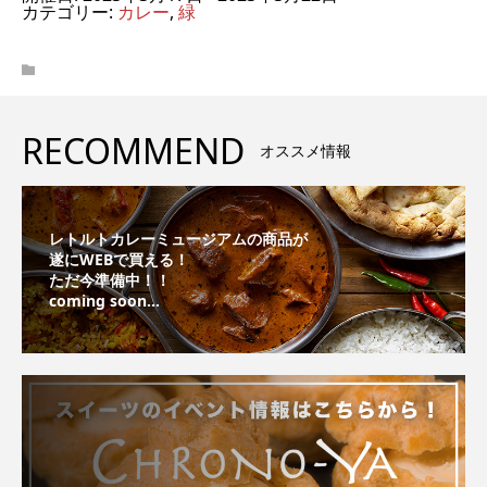
カテゴリー:
カレー
,
緑
RECOMMEND
オススメ情報
レトルトカレーミュージアムの商品が
遂にWEBで買える！
ただ今準備中！！
coming soon...