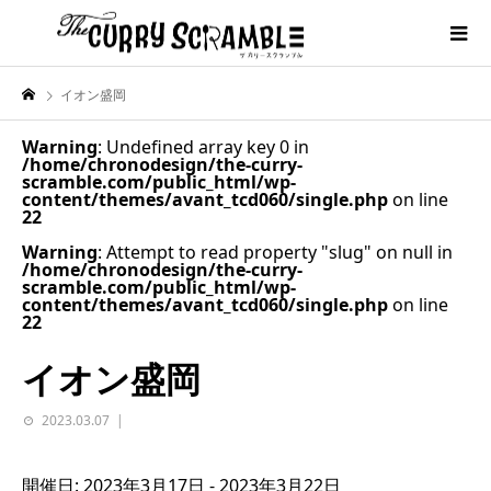
イオン盛岡
Warning
: Undefined array key 0 in
/home/chronodesign/the-curry-
scramble.com/public_html/wp-
content/themes/avant_tcd060/single.php
on line
22
Warning
: Attempt to read property "slug" on null in
/home/chronodesign/the-curry-
scramble.com/public_html/wp-
content/themes/avant_tcd060/single.php
on line
22
イオン盛岡
2023.03.07
開催日: 2023年3月17日 - 2023年3月22日