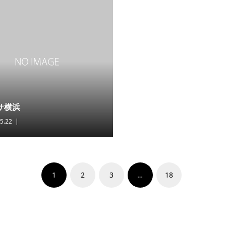
サ横浜
5.22
1
2
3
…
18