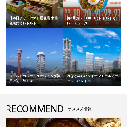
【本日より】ヤマト屋書店 東仙
第8回カレーEXPOにレトルトカ
台店にてレトルト...
レーミュージア...
レトルトカレーミュージアムが神
みなとみらいクイーンモールマー
戸に初上陸！ #...
ケットにレトルト...
RECOMMEND
オススメ情報