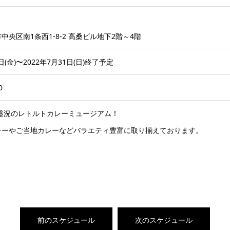
中央区南1条西1-8-2 高桑ビル地下2階～4階
日(金)〜2022年7月31日(日)終了予定
0
大盛況のレトルトカレーミュージアム！
レーやご当地カレーなどバラエティ豊富に取り揃えております。
前のスケジュール
次のスケジュール