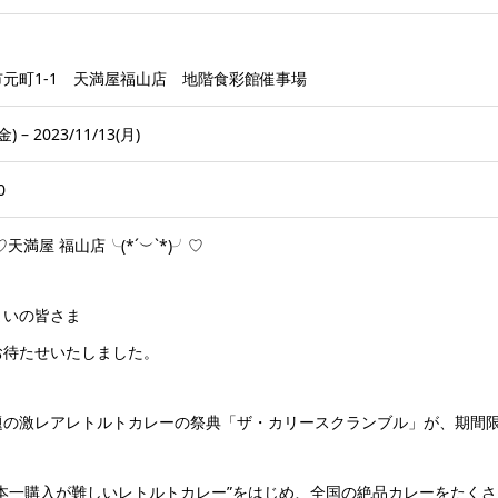
元町1-1 天満屋福山店 地階食彩館催事場
金) – 2023/11/13(月)
:00
╯♡天満屋 福山店╰(*´︶`*)╯♡
まいの皆さま
お待たせいたしました。
題の激レアレトルトカレーの祭典「ザ・カリースクランブル」が、期間
日本一購入が難しいレトルトカレー”をはじめ、全国の絶品カレーをたく