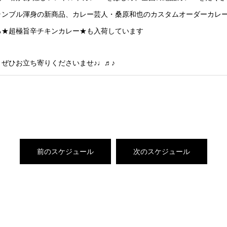
ンブル渾身の新商品、カレー芸人・桑原和也のカスタムオーダーカレー v
る★超極旨辛チキンカレー★も入荷しています
ぜひお立ち寄りくださいませ♪♩♬♪
前のスケジュール
次のスケジュール