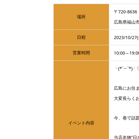
〒720-8636
場所
広島県福山市
日程
2023/10/27(
営業時間
10:00～19
╰(*´︶`*)
広島にお住
大変長らく
今、巷で話
イベント内容
当店名物”