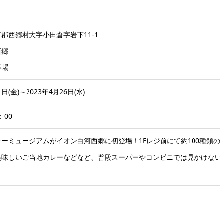
郡西郷村大字小田倉字岩下11-1
西郷
事場
1日(金)～2023年4月26日(水)
：00
ーミュージアムがイオン白河西郷に初登場！1Fレジ前にて約100種類
美味しいご当地カレーなどなど、普段スーパーやコンビニでは見かけな